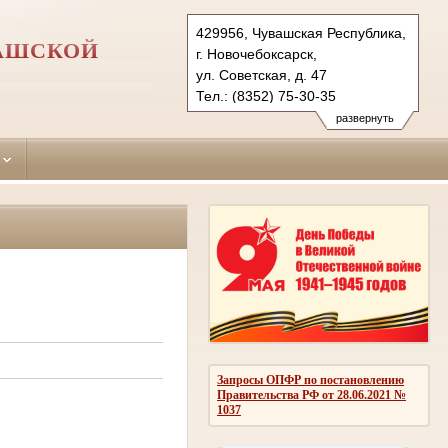
429956, Чувашская Республика,
ВАШСКОЙ
г. Новочебоксарск,
ул. Советская, д. 47
Тел.: (8352) 75-30-35
novocheboksarsky.chv@sudrf.ru
развернуть
Запросы ОПФР по постановлению
Правительства РФ от 28.06.2021 №
1037