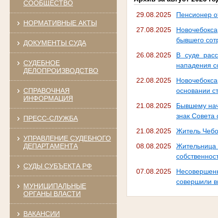
СООБЩЕСТВО
29.08.2025
Пенсионер о
НОРМАТИВНЫЕ АКТЫ
27.08.2025
Новочебокс
бывшего сот
ДОКУМЕНТЫ СУДА
26.08.2025
В суде рас
СУДЕБНОЕ
нападения с
ДЕЛОПРОИЗВОДСТВО
22.08.2025
Новочебокс
СПРАВОЧНАЯ
основании с
ИНФОРМАЦИЯ
21.08.2025
Бывшему нач
знак Совета
ПРЕСС-СЛУЖБА
21.08.2025
Житель Чебо
УПРАВЛЕНИЕ СУДЕБНОГО
ДЕПАРТАМЕНТА
08.08.2025
Жительница
собственнос
СУДЫ СУБЪЕКТА РФ
07.08.2025
Несовершенн
совершили в
МУНИЦИПАЛЬНЫЕ
ОРГАНЫ ВЛАСТИ
ВАКАНСИИ