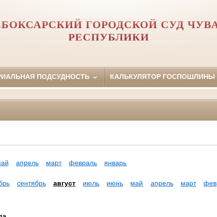
БОКСАРСКИЙ ГОРОДСКОЙ СУД ЧУ
РЕСПУБЛИКИ
РИАЛЬНАЯ ПОДСУДНОСТЬ
КАЛЬКУЛЯТОР ГОСПОШЛИНЫ
май
апрель
март
февраль
январь
брь
сентябрь
август
июль
июнь
май
апрель
март
фев
да