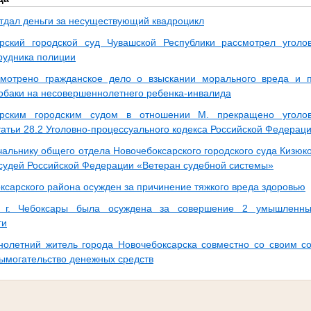
тдал деньги за несуществующий квадроцикл
арский городской суд Чувашской Республики рассмотрел угол
рудника полиции
смотрено гражданское дело о взыскании морального вреда и 
обаки на несовершеннолетнего ребенка-инвалида
арским городским судом в отношении М. прекращено уголо
татьи 28.2 Уголовно-процессуального кодекса Российской Федерац
альнику общего отдела Новочебоксарского городского суда Кизюко
 судей Российской Федерации «Ветеран судебной системы»
ксарского района осужден за причинение тяжкого вреда здоровью
 г. Чебоксары была осуждена за совершение 2 умышленны
ти
олетний житель города Новочебоксарска совместно со своим с
ымогательство денежных средств