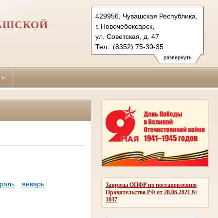
429956, Чувашская Республика,
ВАШСКОЙ
г. Новочебоксарск,
ул. Советская, д. 47
Тел.: (8352) 75-30-35
novocheboksarsky.chv@sudrf.ru
развернуть
раль
январь
Запросы ОПФР по постановлению
Правительства РФ от 28.06.2021 №
1037