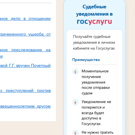
овное дело в отношении
причиненного ущерба от
вное преследование на
ии
вой Г.Г. вручен Почетный
х преступлений против
овершеннолетним другом