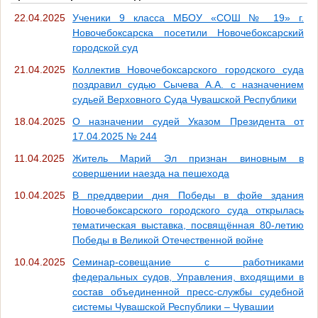
22.04.2025
Ученики 9 класса МБОУ «СОШ № 19» г.
Новочебоксарска посетили Новочебоксарский
городской суд
21.04.2025
Коллектив Новочебоксарского городского суда
поздравил судью Сычева А.А. с назначением
судьей Верховного Суда Чувашской Республики
18.04.2025
О назначении судей Указом Президента от
17.04.2025 № 244
11.04.2025
Житель Марий Эл признан виновным в
совершении наезда на пешехода
10.04.2025
В преддверии дня Победы в фойе здания
Новочебоксарского городского суда открылась
тематическая выставка, посвящённая 80-летию
Победы в Великой Отечественной войне
10.04.2025
Семинар-совещание с работниками
федеральных судов, Управления, входящими в
состав объединенной пресс-службы судебной
системы Чувашской Республики – Чувашии