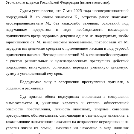
Уголовного кодекса Российской Федерации (вымогательство).
Судом установлено, что 7 мая 2025 года несовершеннолетний
подсудимый В. со своим знакомым К., встретив ранее знакомого
несовершеннолетнего М., без каких-либо законных оснований под
надуманным предлогом в виде необходимости возмещения
причиненного вреда здоровью девушки одного из подсудимых, якобы
заразившейся от М. венерическим заболеванием, потребовали от М.
передать им денежные средства с применением насилия и под угрозой
применения насилия. Несовершеннолетний М. в сложившейся ситуации
с учетом решительных и целенаправленных преступных действий
подсудимых вынужденно согласился передать указанную денежную
сумму в установленный ему срок.
Подсудимые вину в совершении преступления признали, в
содеянном раскаялись.
Суд признал обоих подсудимых виновными в совершении
вымогательства и, учитывая характер и степень общественной
опасности преступления, личность виновных, впервые совершив
преступление, обстоятельства, смягчающие и отягчающие наказание, а
также влияние назначенного наказания на исправление осужденных и на
условия жизни их семьи,
назначил
им
наказание в виде лишения