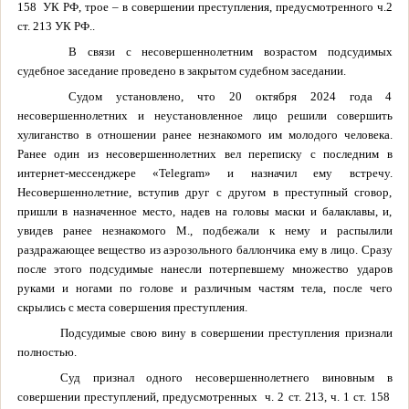
158
УК РФ, трое – в совершении преступления, предусмотренного ч.2
ст. 213 УК РФ..
В связи с несовершеннолетним возрастом подсудимых
судебное заседание проведено в закрытом судебном заседании.
Судом установлено, что 20 октября 2024 года 4
несовершеннолетних и неустановленное лицо решили совершить
хулиганство в отношении ранее незнакомого им молодого человека.
Ранее один из несовершеннолетних вел переписку с последним в
интернет-мессенджере «
Telegram
» и назначил ему встречу.
Несовершеннолетние, вступив друг с другом в преступный сговор,
пришли в назначенное место, надев на головы маски и балаклавы, и,
увидев ранее незнакомого М., подбежали к нему и распылили
раздражающее вещество из аэрозольного баллончика ему в лицо. Сразу
после этого подсудимые нанесли потерпевшему множество ударов
руками и ногами по голове и различным частям тела, после чего
скрылись с места совершения преступления.
Подсудимые свою вину в совершении преступления признали
полностью.
Суд признал одного несовершеннолетнего виновным в
совершении преступлений, предусмотренных
ч. 2 ст. 213, ч. 1 ст. 158