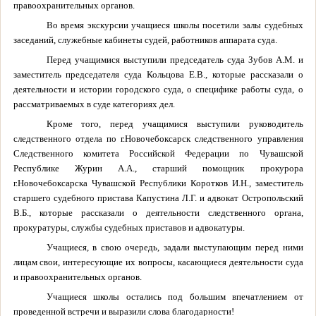
правоохранительных органов.
Во время экскурсии учащиеся школы посетили залы судебных
заседаний, служебные кабинеты судей, работников аппарата суда.
Перед учащимися выступили председатель суда Зубов А.М. и
заместитель председателя суда Кольцова Е.В., которые рассказали о
деятельности и истории городского суда, о специфике работы суда, о
рассматриваемых в суде категориях дел.
Кроме того, перед учащимися выступили руководитель
следственного отдела по г.Новочебоксарск следственного управления
Следственного комитета Российской Федерации по Чувашской
Республике Журин А.А., старший помощник прокурора
г.Новочебоксарска Чувашской Республики Коротков И.Н., з
аместитель
старшего
судебного пристава Капустина Л.Г. и адвокат Остропольский
В.Б., которые рассказали о деятельности следственного органа,
прокуратуры, службы судебных приставов и адвокатуры.
Учащиеся, в свою очередь, задали выступающим перед ними
лицам свои, интересующие их вопросы, касающиеся деятельности суда
и правоохранительных органов.
Учащиеся школы остались под большим впечатлением от
проведенной встречи и выразили слова благодарности!