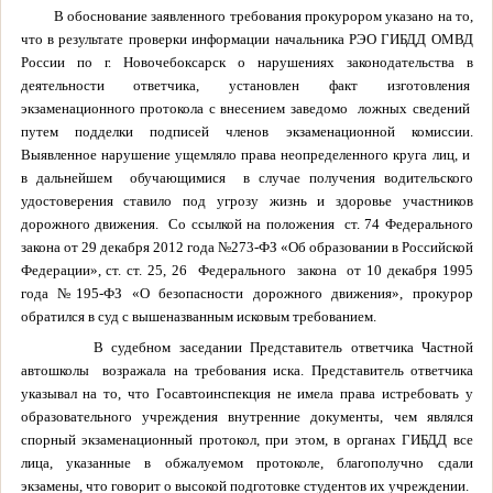
В обоснование заявленного требования прокурором указано на то,
что в результате проверки информации начальника РЭО ГИБДД ОМВД
России по г. Новочебоксарск о нарушениях законодательства в
деятельности ответчика, установлен факт изготовления
экзаменационного протокола с внесением заведомо
ложных сведений
путем подделки подписей членов экзаменационной комиссии.
Выявленное нарушение ущемляло права неопределенного круга лиц, и
в дальнейшем
обучающимися
в случае получения водительского
удостоверения ставило под угрозу жизнь и здоровье участников
дорожного движения.
Со ссылкой на положения
ст. 74 Федерального
закона от 29 декабря 2012 года №273-ФЗ «Об образовании в Российской
Федерации», ст. ст. 25, 26
Федерального
закона
от 10 декабря 1995
года №195-ФЗ «О безопасности дорожного движения», прокурор
обратился в суд с вышеназванным исковым требованием.
В судебном заседании Представитель ответчика Частной
автошколы
возражала на требования иска. Представитель ответчика
указывал на то, что Госавтоинспекция не имела права истребовать у
образовательного учреждения внутренние документы, чем являлся
спорный экзаменационный протокол, при этом, в органах ГИБДД все
лица, указанные в обжалуемом протоколе, благополучно сдали
экзамены, что говорит о высокой подготовке студентов их учреждении.