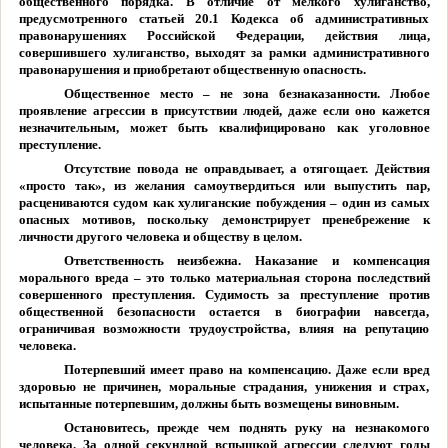
общественного порядка. В отличие от мелкого хулиганство,
предусмотренного статьей 20.1 Кодекса об административных
правонарушениях Российской Федерации, действия лица,
совершившего хулиганство, выходят за рамки административного
правонарушения и приобретают общественную опасность.
Общественное место – не зона безнаказанности. Любое
проявление агрессии в присутствии людей, даже если оно кажется
незначительным, может быть квалифицировано как уголовное
преступление.
Отсутствие повода не оправдывает, а отягощает. Действия
«просто так», из желания самоутвердиться или выпустить пар,
расцениваются судом как хулиганские побуждения – один из самых
опасных мотивов, поскольку демонстрирует пренебрежение к
личности другого человека и обществу в целом.
Ответственность неизбежна. Наказание и компенсация
морального вреда – это только материальная сторона последствий
совершенного преступления. Судимость за преступление против
общественной безопасности остается в биографии навсегда,
ограничивая возможности трудоустройства, влияя на репутацию
человека.
Потерпевший имеет право на компенсацию. Даже если вред
здоровью не причинен, моральные страдания, унижения и страх,
испытанные потерпевшим, должны быть возмещены виновным.
Остановитесь, прежде чем поднять руку на незнакомого
человека. За одной секундной вспышкой агрессии следуют годы