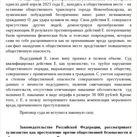
один из дней апреля 2025 года Е., находясь в общественном месте – на
остановке общественного транспорта города Новочебоксарска, из
хулиганских побуждений беспричинно нанес ранее незнакомому
гражданину О. два удара кулаком по лицу. Свои действия Е. совершал в
присутствии других людей, демонстрируя пренебрежение к
окружающим. В результате противоправных действий Е. потерпевшему
были причинены физическая боль и телесные повреждения, которые
сами по себе расцениваются как не причинившие вреда здоровью, но
сам факт нападения в общественном месте представляет повышенную
общественную опасность.
Подсудимый Е. свою вину признал в полном объеме. Суд
квалифицировал действия Е. как хулиганство, т.е. грубое нарушение
общественного порядка, выражающее явное неуважение к обществу,
совершенное с применением насилия к гражданам. С учетом характера
и степени общественной опасности совершенного преступления,
данных о личности подсудимого, наличия смягчающих наказание
обстоятельств, отсутствия отягчающих наказание обстоятельств
суд
назначил Е. наказание в виде штрафа в размере 30 000 рублей. Кроме
того, с Е. в пользу потерпевшего взыскана компенсация морального
вреда, причиненного преступлением.
Приговор суда не вступил в законную силу.
Законодательство Российской Федерации, рассматривает
хулиганство как преступление против общественной безопасности и