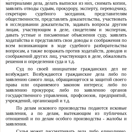
материалами дела, делать выписки из них, снимать копии,
заявлять отводы судьям, прокурору, эксперту, переводчику,
секретарю судебного заседания, представителям
общественности, представлять доказательства, участвовать
в исследовании доказательств, задавать вопросы другим
лицам, участвующим в деле, свидетелям и экспертам,
давать устные и письменные объяснения суду, заявлять
ходатайства и представлять свои доводы и соображения по
всем возникающим в ходе судебного разбирательства
вопросам, а также возражать против ходатайств, доводов и
соображений других лиц, участвующих в деле, обжаловать
решения и определения суда и т.д.
Суд по своей инициативе гражданских дел не
возбуждает. Возбуждаются гражданские дела либо по
заявлению самого лица, обращающегося за защитой своего
права или охраняемого законом интереса; либо по
заявлению прокурора; либо по заявлению органов
государственного управления, профсоюзов, предприятий,
учреждений, организаций и т.д.
По делам искового производства подаются исковые
заявления, а по делам, вытекающим из публичных
отношений и по делам особого производства - жалобы и
заявления.
Судья может рассматривать дела либо единолично,