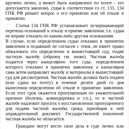
вручено лично, а может быть направлено по почте - это
допускается законом), судья в соответствии со ст. 133, 134
ГПК РФ решает вопрос о его принятии или об отказе в
принятии.
Статья 134 ГПК РФ устанавливает исчерпывающий
перечень оснований к отказу в приеме заявления, т.е. судья
не вправе отказать по каким-либо другим основаниям.
В случае, если определением судьи отказано в принятии
заявления и подавший не согласен с этим, он имеет право
обжаловать это определение в вышестоящий суд, подав
частную жалобу (образец см. ниже). Частная жалоба
подается через канцелярию того суда, определением
которого отказано в принятии заявления, а канцелярия
сама затем направляет жалобу и материалы в вышестоящий
суд для рассмотрения. Частная жалоба должна быть подана
(или сдана на почту) в течение десяти дней со дня
вынесения определения об отказе в принятии заявления.
Если этот срок окажется пропущенным по уважительной
причине (болезнь, командировка и т.п.), то в частной
жалобе надлежит просить о восстановлении пропущенного
для подачи частной жалобы срока, приобщив к ней
оправдательный документ. Государственной пошлиной
частная жалоба не облагается.
Граждане могут вести свои дела в суде лично или