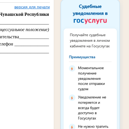
версия для печати
 Чувашской Республики
______________________
цессуальное положение)
ительства___________
__
елефон _______________
_____________________