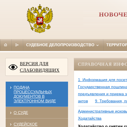
НОВОЧЕ
СУДЕБНОЕ ДЕЛОПРОИЗВОДСТВО
ТЕРРИТО
ВЕРСИЯ ДЛЯ
СПРАВОЧНАЯ ИНФ
СЛАБОВИДЯЩИХ
1. Информация для посе
Государственная пошлин
ПОДАЧА
ПРОЦЕССУАЛЬНЫХ
предъявления и приема з
ДОКУМЕНТОВ В
ЭЛЕКТРОННОМ ВИДЕ
актов
9. Требования, 
Административные исков
О СУДЕ
Ходатайства
СУДЕЙСКОЕ
Ходатайство о снятии 