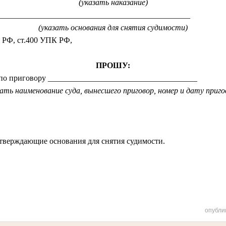
(указать наказание)
_________________________________________________
(указать основания для снятия судимости)
К РФ, ст.400 УПК РФ,
ПРОШУ:
 по приговору _____________________________________
зать наименование суда, вынесшего приговор, номер и дату приго
тверждающие основания для снятия судимости.
опубли