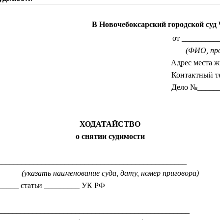
В Новочебоксарский городской суд
от _________
(ФИО, про
Адрес места ж
Контактный т
Дело №______
ХОДАТАЙСТВО
о снятии судимости
________________________________________________
(указать наименование суда, дату, номер приговора)
______ статьи _________ УК РФ
_________________________________________________