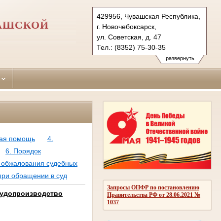
429956, Чувашская Республика,
ВАШСКОЙ
г. Новочебоксарск,
ул. Советская, д. 47
Тел.: (8352) 75-30-35
novocheboksarsky.chv@sudrf.ru
развернуть
кая помощь
4.
6. Порядок
к обжалования судебных
при обращении в суд
Запросы ОПФР по постановлению
судопроизводство
Правительства РФ от 28.06.2021 №
1037