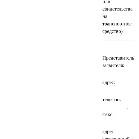
или
свидетельства
на
транспортное
средство)
______________
Представитель
заявителя:
______________
адрес:
______________
телефон:
__________,
факс:
_____________,
адрес
электронной