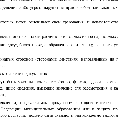
нарушение либо угроза нарушения прав, свобод или законных
 которых истец основывает свои требования, и доказательст
подлежит оценке, а также расчет взыскиваемых или оспариваемых
нии досудебного порядка обращения к ответчику, если это у
ринятых стороной (сторонами) действиях, направленных на 
ись;
х к заявлению документов.
ут быть указаны номера телефонов, факсов, адреса электр
ика, иные сведения, имеющие значение для рассмотрения и ра
стца.
аявлении, предъявляемом прокурором в защиту интересов 
 Федерации, муниципальных образований или в защиту пр
ого круга лиц, должно быть указано, в чем конкретно заключа