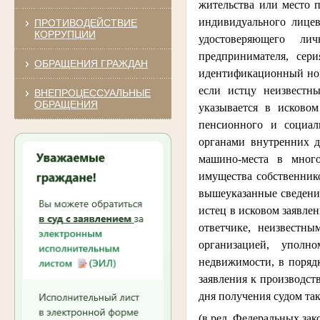
жительства или место п
индивидуального лицев
ПРОТИВОДЕЙСТВИЕ
КОРРУПЦИИ
удостоверяющего ли
предпринимателя, сери
ОБРАЩЕНИЯ ГРАЖДАН
идентификационный ном
если истцу неизвестн
ВНЕПРОЦЕССУАЛЬНЫЕ
ОБРАЩЕНИЯ
указывается в исково
пенсионного и социал
органами внутренних д
машино-места в много
имущества собственник
вышеуказанные сведения
истец в исковом заявле
ответчике, неизвестны
организацией, уполн
недвижимости, в поряд
заявления к производст
дня получения судом та
(в ред. Федеральных зак