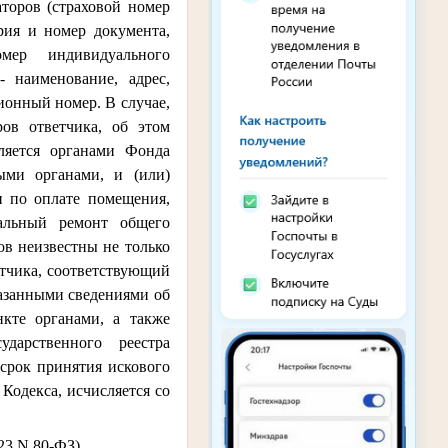
аторов (страховой номер
рия и номер документа,
мер индивидуального
- наименование, адрес,
онный номер. В случае,
ов ответчика, об этом
ляется органами Фонда
ыми органами, и (или)
и по оплате помещения,
тальный ремонт общего
в неизвестны не только
етчика, соответствующий
казанными сведениями об
нкте органами, а также
дарственного реестра
срок принятия искового
Кодекса, исчисляется со
023 N 80-ФЗ)