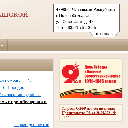
429956, Чувашская Республика,
ВАШСКОЙ
г. Новочебоксарск,
ул. Советская, д. 47
Тел.: (8352) 75-30-35
novocheboksarsky.chv@sudrf.ru
развернуть
кая помощь
4.
6. Порядок
обжалования судебных
уемых при обращении в
Запросы ОПФР по постановлению
Правительства РФ от 28.06.2021 №
1037
версия для печати