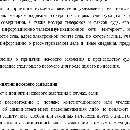
ии о принятии искового заявления указывается на подгот
ствия, которые надлежит совершить лицам, участвующим в 
совершения, а также номера телефонов и факсов суда, его
 информационно-телекоммуникационной сети "Интернет", н
сти суда, адрес электронной почты суда, по которым лица, уч
 информацию о рассматриваемом деле и иные сведения, пре
еления о принятии искового заявления к производству суд
 позднее следующего рабочего дня после дня его вынесения.
ринятии искового заявления
ет в принятии искового заявления в случае, если:
т рассмотрению в порядке конституционного или уголовн
м об административных правонарушениях либо не подлежит 
в защиту прав, свобод или законных интересов другого лица г
управления, организацией или гражданином, которым настоящи
не предоставлено такое право; в заявлении, поданном от сво