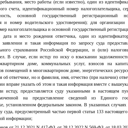
ребывания, место работы (если известно), один из идентифик
ого счета, идентификационный номер налогоплательщика, се
чность, основной государственный регистрационный но
я и номер водительского удостоверения); для организации 
ер налогоплательщика и основной государственный регистраци
ы дата и место рождения ответчика, один из идентификатор
м заявлении и такая информация по запросу суда предостав
ьного страхования Российской Федерации, и (или) налогов
ел. В случае, если истцу по иску о взыскании задолженност
квартирном доме, коммунальных услуг, взносов на капи
ов помещений в многоквартирном доме, энергетических ресурсо
 об ответчике, но и фамилия, имя, отчество (при наличии) отв
нии вправе указать об этом и такая информация вместе с вышеу
ми истцу, предоставляется суду указанными в настоящем пу
омоченной на предоставление сведений из Единого госу
ке, установленном федеральным законом. В указанных случаях 
ву суда, предусмотренный частью первой статьи 133 настоящего 
кой информации;
онов от 21.12.2021 N 417-ФЗ, от 28.12.2022 N 569-ФЗ, от 18.03.2