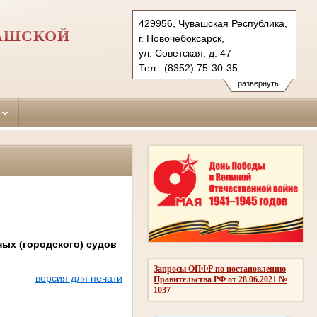
429956, Чувашская Республика,
ВАШСКОЙ
г. Новочебоксарск,
ул. Советская, д. 47
Тел.: (8352) 75-30-35
novocheboksarsky.chv@sudrf.ru
развернуть
ых (городского) судов
Запросы ОПФР по постановлению
версия для печати
Правительства РФ от 28.06.2021 №
1037