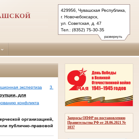
429956, Чувашская Республика,
ВАШСКОЙ
г. Новочебоксарск,
ул. Советская, д. 47
Тел.: (8352) 75-30-35
novocheboksarsky.chv@sudrf.ru
развернуть
пционная экспертиза
3.
рупции, для
рованию конфликта
Запросы ОПФР по постановлению
ерческой организацией,
Правительства РФ от 28.06.2021 №
 или публично-правовой
1037